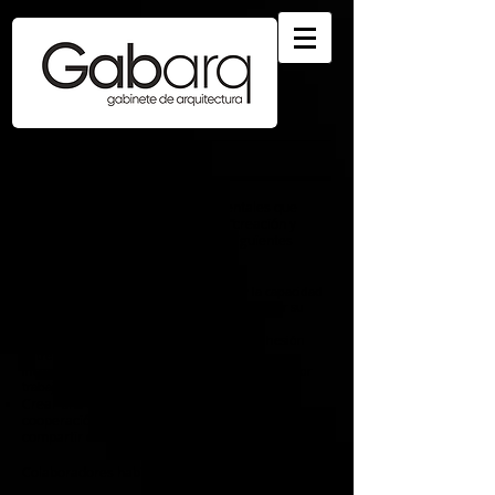
Equipo
Algunos de los principios fundamentales que
rigen el gabinete se sustentan en “creación y
construcción de equipos” bajo las siguientes
actuaciones comunes:
Mejorar la motivación, las habilidades y la capacidad
de los miembros del equipo a fin de aumentar su
competencia.
Mejorar los sentimientos de confianza y cohesión
entre los miembros del equipo con el fin de
incrementar su productividad a través de un mejor
trabajo en equipo.
Crear una dinámica e interactiva cultura de
cooperación, trabajo en equipo y capacidad para
compartir conocimiento y experiencia.
Colaboradores habituales