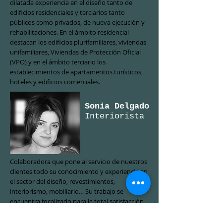
dilatada experiencia en el diseño tanto de
edificios residenciales y terciarios tanto
públicos como privados, de nueva ejecución y
rehabilitaciones. En el ámbito residencial
destacan los edificios plurifamiliares, viviendas
unifamiliares, Viviendas de Protección Oficial
(VPO) y en el ámbito terciario los
establecimientos de apartamentos turísticos,
hoteles y edificios comerciales.
Sonia Delgado
Interiorista
Colaboradora que pone al servicio de nuestros
clientes todo su conocimiento y experiencia en
el sector del diseño, revestimientos,
interiorismo, mobiliario… Su trabajo se
encuentra focalizado para la total satisfacción
del cliente y la armonía entre el resultado final
y la optimización de los recursos.