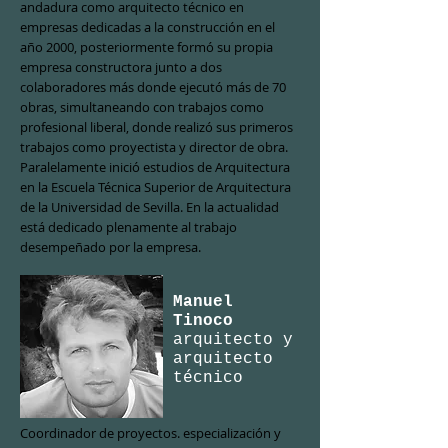
andadura como arquitecto técnico en
empresas dedicadas a la construcción en el
año 2000, posteriormente formó su propia
empresa constructora junto a dos
colaboradores más donde ejecutó más de 70
obras, simultaneando con trabajos como
profesional liberal, donde realizó sus primeros
trabajos como proyectista y director de obra.
Paralelamente inició estudios de Arquitectura
en la Escuela Técnica Superior de Arquitectura
de la Universidad de Sevilla. En la actualidad
está dedicado plenamente al trabajo
desempeñado por la empresa.
Manuel
Tinoco
arquitecto y
arquitecto
técnico
Coordinador de proyectos. especialización y