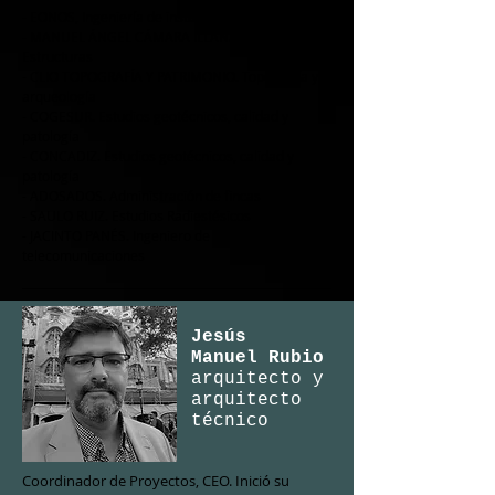
- EONOS, Ingeniería de instalaciones
- MANUEL ÁNGEL CÁMARA ILLANA, Cálculo de
Estructuras
- CLIO TOPOGRAFÍA Y PATRIMONIO. Topografía y
arqueología
- COGESUR. Estudios geotécnicos, calidad y
patología
- CONCADIZ. Estudios geotécnicos, calidad y
patología
- ADOSADOS. Administración de fincas
- SAULO RUIZ. Estudios Radiestésicos
- JACINTO PANÉS. Ingeniero de
telecomunicaciones
Jesús
Manuel Rubio
arquitecto y
arquitecto
técnico
Coordinador de Proyectos, CEO. Inició su